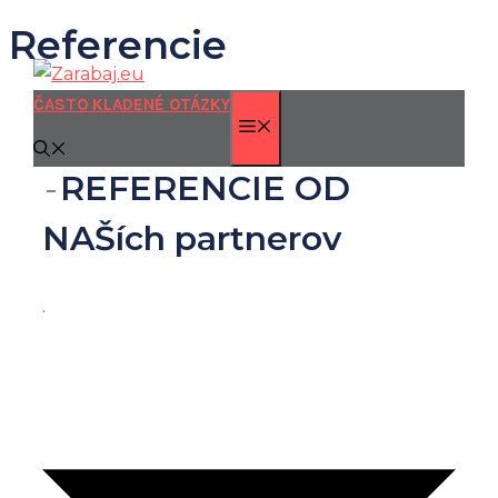
Referencie
Preskočiť
na
obsah
ČASTO KLADENÉ OTÁZKY
MENU
REFERENCIE OD
NAŠích partnerov
.